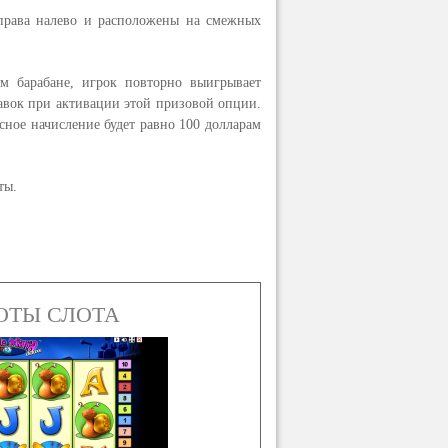
справа налево и расположены на смежных
м барабане, игрок повторно выигрывает
авок при активации этой призовой опции.
сное начисление будет равно 100 долларам
ты.
ОТЫ СЛОТА