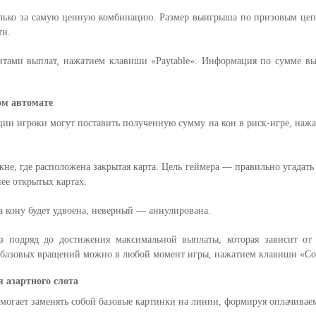
олько за самую ценную комбинацию. Размер выигрыша по призовым цеп
ти.
нтами выплат, нажатием клавиши «Paytable». Информация по сумме вы
ом автомате
и игроки могут поставить полученную сумму на кон в риск-игре, нажа
не, где расположена закрытая карта. Цель геймера — правильно угадать 
ее открытых картах.
а кону будет удвоена, неверный — аннулирована.
з подряд до достижения максимальной выплаты, которая зависит от
м базовых вращений можно в любой момент игры, нажатием клавиши «Col
 азартного слота
огает заменять собой базовые картинки на линии, формируя оплачивае