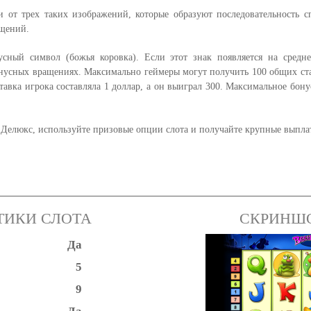
от трех таких изображений, которые образуют последовательность 
ащений.
сный символ (божья коровка). Если этот знак появляется на средне
нусных вращениях. Максимально геймеры могут получить 100 общих ст
авка игрока составляла 1 доллар, а он выиграл 300. Максимальное бону
 Делюкс, используйте призовые опции слота и получайте крупные выпла
ТИКИ СЛОТА
СКРИНШ
Да
5
9