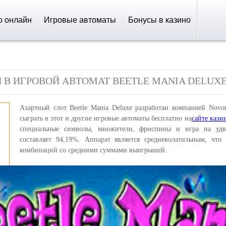
о онлайн
Игровые автоматы
Бонусы в казино
 В ИГРОВОЙ АВТОМАТ BEETLE MANIA DELUX
Азартный слот Beetle Mania Deluxe разработан компанией Novo
сыграть в этот и другие игровые автоматы бесплатно на
сайте кази
специальные символы, множители, фриспины и игра на удвое
составляет 94,19%. Аппарат является средневолатильным, что
комбинаций со средними суммами выигрышей.