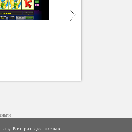
еньги
а игру. Все игры предоставлены в