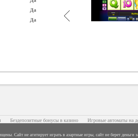
Да
Да
Да
ы
Бездепозитные бонусы в казино
Игровые автоматы на д
ищены. Сайт не агитирует играть в азартные игры, сайт не берет деньги з