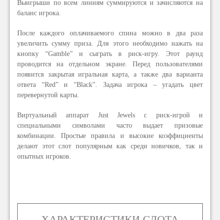
Выигрыши по всем линиям суммируются и зачисляются на
баланс игрока.
После каждого оплачиваемого спина можно в два раза
увеличить сумму приза. Для этого необходимо нажать на
кнопку “Gamble” и сыграть в риск-игру. Этот раунд
проводится на отдельном экране. Перед пользователями
появится закрытая игральная карта, а также два варианта
ответа “Red” и “Black”. Задача игрока – угадать цвет
перевернутой карты.
Виртуальный аппарат Just Jewels с риск-игрой и
специальными символами часто выдает призовые
комбинации. Простые правила и высокие коэффициенты
делают этот слот популярным как среди новичков, так и
опытных игроков.
ХАРАКТЕРИСТИКИ СЛОТА