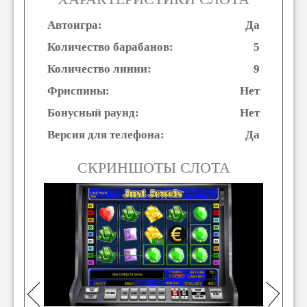
Автоигра:
Да
Количество барабанов:
5
Количество линии:
9
Фриспины:
Нет
Бонусный раунд:
Нет
Версия для телефона:
Да
СКРИНШОТЫ СЛОТА