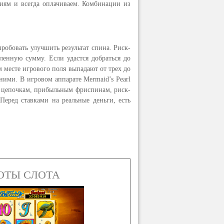
иям и всегда оплачиваем. Комбинации из
робовать улучшить результат спина. Риск-
ленную сумму. Если удастся добраться до
 месте игрового поля выпадают от трех до
ними. В игровом аппарате Mermaid’s Pearl
м цепочкам, прибыльным фриспинам, риск-
Перед ставками на реальные деньги, есть
ОТЫ СЛОТА