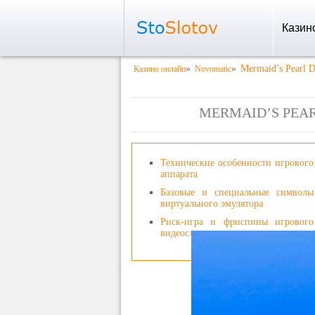
Казин
»
»
Mermaid’s Pearl D
Казино онлайн
Novomatic
MERMAID’S PEA
Технические особенности игрового
аппарата
Базовые и специальные символы
виртуального эмулятора
Риск-игра и фриспины игрового
видеослота