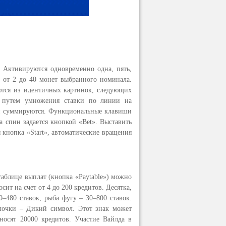
 Активируются одновременно одна, пять,
ь от 2 до 40 монет выбранного номинала.
ются из идентичных картинок, следующих
я путем умножения ставки по линии на
ги суммируются. Функциональные клавиши
а спин задается кнопкой «Bet». Выставить
 кнопка «Start», автоматические вращения
таблице выплат (кнопка «Paytable») можно
т на счет от 4 до 200 кредитов. Десятка,
–480 ставок, рыба фугу – 30–800 ставок.
лочки – Дикий символ. Этот знак может
носят 20000 кредитов. Участие Вайлда в