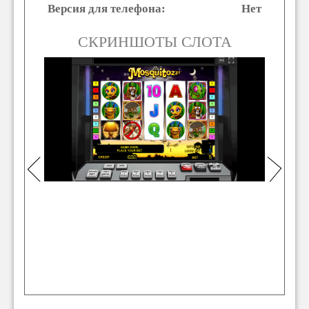
Версия для телефона:
Нет
СКРИНШОТЫ СЛОТА