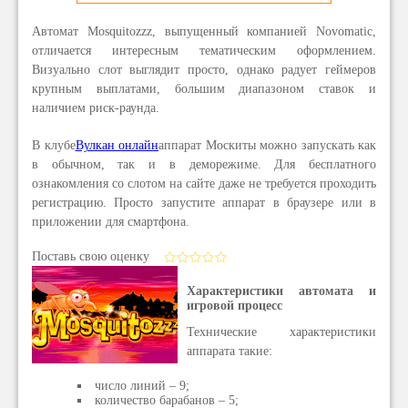
Автомат Mosquitozzz, выпущенный компанией Novomatic,
отличается интересным тематическим оформлением.
Визуально слот выглядит просто, однако радует геймеров
крупным выплатами, большим диапазоном ставок и
наличием риск-раунда.
В клубе
Вулкан онлайн
аппарат Москиты можно запускать как
в обычном, так и в деморежиме. Для бесплатного
ознакомления со слотом на сайте даже не требуется проходить
регистрацию. Просто запустите аппарат в браузере или в
приложении для смартфона.
Поставь свою оценку
Характеристики автомата и
игровой процесс
Технические характеристики
аппарата такие:
число линий – 9;
количество барабанов – 5;