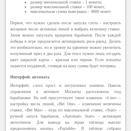
размер минимальной ставки – 1 монета;
размер максимальной ставки – 100 монет;
максимальная сумма выигрыша – 9000 монет.
Первое, что нужно сделать после запуска слота – настроить
желаемое число активных линий и выбрать величину ставки.
Затем можно запускать вращения барабанов. После каждой
победы в игре предлагается активировать риск-раунд. Делать
это необязательно, но в уровне на удвоение можно увеличить
полученный приз в два раза. Для этого нужно лишь отгадать
цвет закрытой карты – красная или черная. Если попытка
окажется неудачной, стоящая на кону сумма будет потеряна.
Интерфейс автомата
Интерфейс слота прост и интуитивно понятен. Панель
управления в автомате Москиты расположена под
барабанами. На ней присутствуют такие клавиши: «Line» –
настройка числа линий, «Bet One» – изменение величины
ставки, «Bet Max» – игра по максимальной ставке, «Start» –
ручной запуск барабанов, «Automatic Start» – активация
автоспинов. Для вывода на экран таблицы выплат
предназначена кнопка «Paytable». В таблице собрана