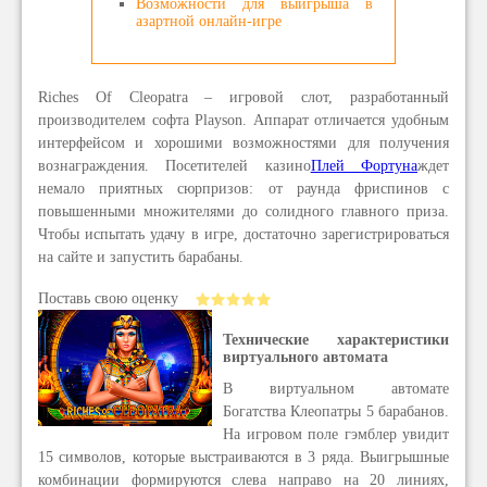
Возможности для выигрыша в
азартной онлайн-игре
Riches Of Cleopatra – игровой слот, разработанный
производителем софта Playson. Аппарат отличается удобным
интерфейсом и хорошими возможностями для получения
вознаграждения. Посетителей казино
Плей Фортуна
ждет
немало приятных сюрпризов: от раунда фриспинов с
повышенными множителями до солидного главного приза.
Чтобы испытать удачу в игре, достаточно зарегистрироваться
на сайте и запустить барабаны.
Поставь свою оценку
Технические характеристики
виртуального автомата
В виртуальном автомате
Богатства Клеопатры 5 барабанов.
На игровом поле гэмблер увидит
15 символов, которые выстраиваются в 3 ряда. Выигрышные
комбинации формируются слева направо на 20 линиях,