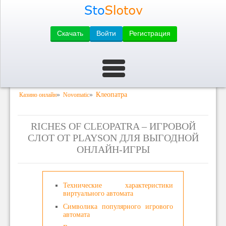
Скачать
Войти
Регистрация
»
»
Клеопатра
Казино онлайн
Novomatic
RICHES OF CLEOPATRA – ИГРОВОЙ
СЛОТ ОТ PLAYSON ДЛЯ ВЫГОДНОЙ
ОНЛАЙН-ИГРЫ
Технические характеристики
виртуального автомата
Символика популярного игрового
автомата