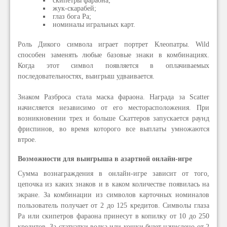
скипетры фараона;
жук-скарабей;
глаз бога Ра;
номиналы игральных карт.
Роль Дикого символа играет портрет Клеопатры. Wild
способен заменять любые базовые знаки в комбинациях.
Когда этот символ появляется в оплачиваемых
последовательностях, выигрыш удваивается.
Знаком Разброса стала маска фараона. Награда за Scatter
начисляется независимо от его месторасположения. При
возникновении трех и больше Скаттеров запускается раунд
фриспинов, во время которого все выплаты умножаются
втрое.
Возможности для выигрыша в азартной онлайн-игре
Сумма вознаграждения в онлайн-игре зависит от того,
цепочка из каких знаков и в каком количестве появилась на
экране. За комбинации из символов карточных номиналов
пользователь получает от 2 до 125 кредитов. Символы глаза
Ра или скипетров фараона принесут в копилку от 10 до 250
кредитов. За статуэтки волка или кошки будет начислено от 2