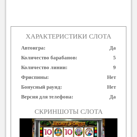
ХАРАКТЕРИСТИКИ СЛОТА
Автоигра:
Да
Количество барабанов:
5
Количество линии:
9
Фриспины:
Нет
Бонусный раунд:
Нет
Версия для телефона:
Да
СКРИНШОТЫ СЛОТА