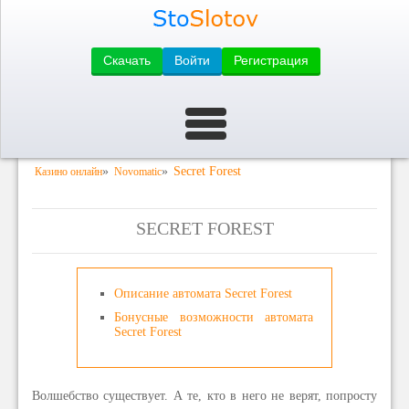
Скачать
Войти
Регистрация
»
»
Secret Forest
Казино онлайн
Novomatic
SECRET FOREST
Описание автомата Secret Forest
Бонусные возможности автомата
Secret Forest
Волшебство существует. А те, кто в него не верят, попросту