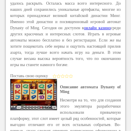
удалось раскрыть. Осталась масса всего интересного. До
наших дней сохранились уникальные артефакты, многие из
которых принадлежат великой китайской династии Минг.
Именно этой династии и посвящен
новый игровой автомат
Dynasty of Ming
. Сегодня он доступен в
онлайн казино
среди
других красочных и интересных слотов. Играть в игровые
автоматы можно бесплатно и без регистрации. Если же вы
хотите пощекотать себе нервы и ощутить настоящий прилив
азарта, тогда лучше всего начать игру на деньги. В этом
случае весьма высока вероятность того, что по окончанию
игры вы станете намного богаче.
Поставь свою оценку
Описание автомата Dynasty of
Ming
Несмотря на то, что для создания
этого эмулятора разработчики
использовали привычную
платформу, этот слот имеет целый ряд особенностей, которые
выгодно отличают его от всех остальных собратьев. Во-
первых, сразу следует отметить потрясающее оформление в